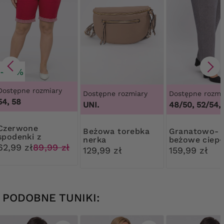
-30%
Dostępne rozmiary
Dostępne rozmiary
Dostępne rozmi
54, 58
UNI.
48/50, 52/54,
rwone
Beżowa torebka
Granatowo-
spodenki z
nerka
beżowe ciepł
mankietem w
62,99 zł
89,99 zł
spodnie
129,99 zł
159,99 zł
paski
PODOBNE TUNIKI: