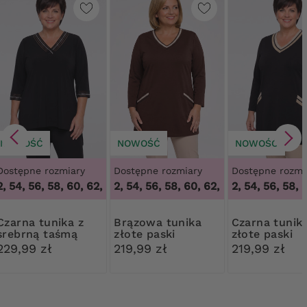
NOWOŚĆ
NOWOŚĆ
NOWOŚĆ
Dostępne rozmiary
Dostępne rozmiary
Dostępne rozmi
, 54, 56, 58, 60, 62, 64
48, 50, 52, 54, 56, 58, 60, 62, 64
,
48, 50, 52, 54, 56, 58, 60, 62, 64
48, 50, 52, 54, 56, 58, 6
,
48, 50, 52, 5
 tunika z
Brązowa tunika
Czarna tunika
srebrną taśmą
złote paski
złote paski
229,99 zł
219,99 zł
219,99 zł