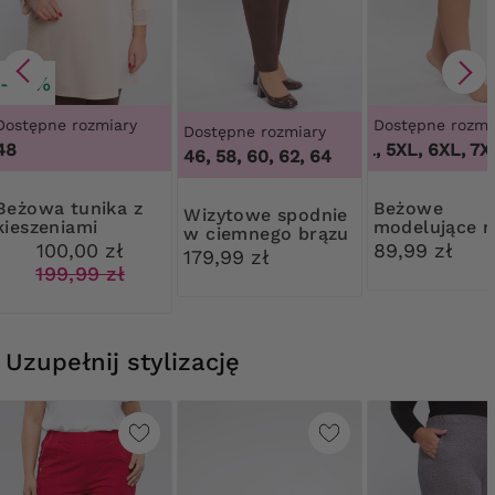
-50%
Dostępne rozmiary
Dostępne rozmi
Dostępne rozmiary
48
3XL, 4XL, 5XL, 6XL, 7XL
1
46, 58, 60, 62, 64
 tunika z
Beżowe
Wizytowe spodnie
kieszeniami
modelujące m
w ciemnego brązu
z wysokim s
100,00 zł
89,99 zł
179,99 zł
199,99 zł
Uzupełnij stylizację