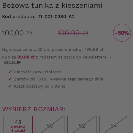
Beżowa tunika z kieszeniami
Kod produktu:
11-001-0380-A2
100,00 zł
199,99 zł
-50%
Najniższa cena z 30 dni przed obniżką :
199,99 zł
Kup za
90.00 zł
z rabatem za zapis do newslettera
-
Zapisz się
✔
Płatność przy odbiorze
✔
Zamów do 16:00, wysyłka tego samego dnia
✔
Koszt dostawy od 5,99 zł
WYBIERZ ROZMIAR:
48
50
52
54
Ostatnie
3 sztuki