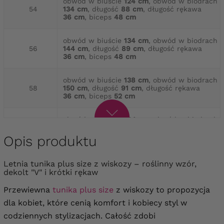
obwód w biuście
124 cm
, obwód w biodrach
54
134 cm
, długość
88 cm
, długość rękawa
36 cm
, biceps
48 cm
obwód w biuście
134 cm
, obwód w biodrach
56
144 cm
, długość
89 cm
, długość rękawa
36 cm
, biceps
48 cm
obwód w biuście
138 cm
, obwód w biodrach
58
150 cm
, długość
91 cm
, długość rękawa
36 cm
, biceps
52 cm
obwód w biuście
144 cm
, obwód w biodrach
60
158 cm
, długość
94 cm
, długość rękawa
36 cm
, biceps
52 cm
Opis produktu
obwód w biuście
148 cm
, obwód w biodrach
Letnia tunika plus size z wiskozy – roślinny wzór,
62
164 cm
, długość
94 cm
, długość rękawa
dekolt "V" i krótki rękaw
38 cm
, biceps
56 cm
Przewiewna
tunika plus size
z wiskozy to propozycja
obwód w biuście
150 cm
, obwód w biodrach
dla kobiet, które cenią komfort i kobiecy styl w
64
172 cm
, długość
94 cm
, długość rękawa
38 cm
, biceps
56 cm
codziennych stylizacjach.
Całość zdobi