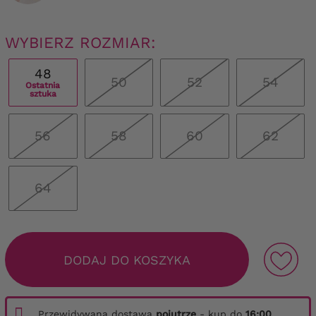
WYBIERZ ROZMIAR:
48
50
52
54
Ostatnia
sztuka
56
58
60
62
64
DODAJ DO KOSZYKA
Przewidywana dostawa
pojutrze
- kup do
16:00