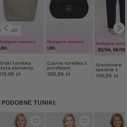
NOWOŚĆ
Dostępne rozmiary
Dostępne rozmiary
Dostępne rozmi
UNI.
UNI.
48/50, 52/54, 56/58,
 torebka
Czarna torebka z
Granatowe
złote elementy
portfelem
spodnie z
219,99 zł
289,99 zł
rozcięciem n
149,99 zł
nogawce
PODOBNE TUNIKI: