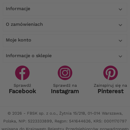
Informacje

O zamówieniach

Moje konto

Informacje o sklepie

Sprawdź
Sprawdź na
Zainspiruj się na
Facebook
Instagram
Pinterest
© 2026 - FBSK sp. z o.o., Żytnia 15/21B, 01-014 Warszawa,
Polska, NIP: 5223333899, Regon: 541644626, KRS: 0001170797
wpisana do Krajowego Rejestru Przedsiębiorców prowadzonego