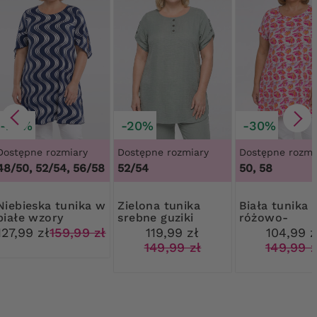
-20%
-20%
-30%
Dostępne rozmiary
Dostępne rozmiary
Dostępne rozmi
48/50, 52/54, 56/58
52/54
50, 58
ka tunika w
Zielona tunika
Biała tunika
białe wzory
srebne guziki
różowo-
pomarańczo
127,99 zł
159,99 zł
119,99 zł
104,99 z
kwiaty
149,99 zł
149,99 z