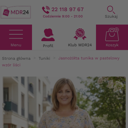
22 118 97 67
Szukaj
Codziennie 9:00 - 21:00
0
Menu
Klub MDR24
Koszyk
Profil
Strona główna
Tuniki
Jasnożółta tunika w pastelowy
wzór liści