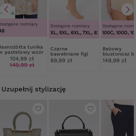
-30%
Dostępne rozmiary
Dostępne rozmiary
Dostępne rozmi
48
3XL, 4XL, 5XL, 6XL, 7XL, 8XL, 9XL
100B, 100C, 100D, 100D
,
3XL, 4XL
a tunika
Czarne
Beżowy
w pastelowy wzór
bawełniane figi
biustonosz b
liści
104,99 zł
modelujące z
fiszbin
89,99 zł
149,99 zł
koronką
149,99 zł
Uzupełnij stylizację