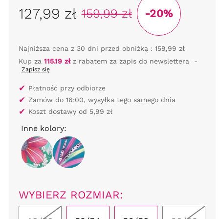
127,99 zł
159,99 zł
-20%
Najniższa cena z 30 dni przed obniżką :
159,99 zł
Kup za
115.19 zł
z rabatem za zapis do newslettera
-
Zapisz się
✔
Płatność przy odbiorze
✔
Zamów do 16:00, wysyłka tego samego dnia
✔
Koszt dostawy od 5,99 zł
Inne kolory:
WYBIERZ ROZMIAR: