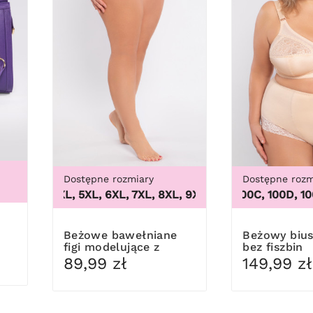
Dostępne rozmiary
Dostępne rozm
3XL, 4XL, 5XL, 6XL, 7XL, 8XL, 9XL
100B, 100C, 100D, 100DD,
,
3XL, 4XL, 5XL, 6XL, 7
Beżowe bawełniane
Beżowy biustonosz
figi modelujące z
bez fiszbin
koronką
89,99 zł
149,99 zł