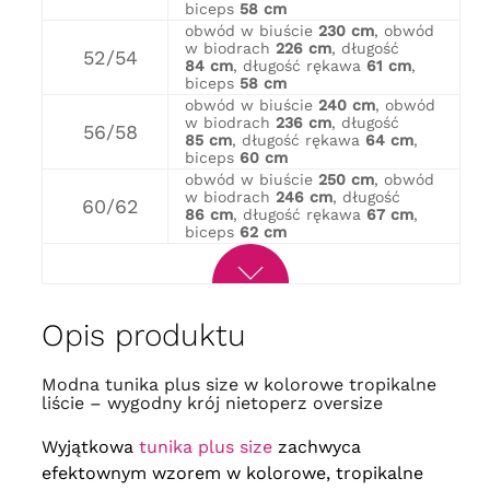
biceps
58 cm
obwód w biuście
230 cm
, obwód
w biodrach
226 cm
, długość
52/54
84 cm
, długość rękawa
61 cm
,
biceps
58 cm
obwód w biuście
240 cm
, obwód
w biodrach
236 cm
, długość
56/58
85 cm
, długość rękawa
64 cm
,
biceps
60 cm
obwód w biuście
250 cm
, obwód
w biodrach
246 cm
, długość
60/62
86 cm
, długość rękawa
67 cm
,
biceps
62 cm
Opis produktu
Modna tunika plus size w kolorowe tropikalne
liście – wygodny krój nietoperz oversize
Wyjątkowa
tunika plus size
zachwyca
efektownym wzorem w kolorowe, tropikalne