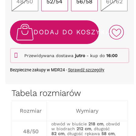
48/50
52/54
56/58
60/62
DODAJ DO KOSZYKA
Przewidywana dostawa
jutro
- kup do
16:00
Bezpieczne zakupy w MDR24 -
Sprawdź szczegóły
Tabela rozmiarów
Rozmiar
Wymiary
obwód w biuście
218 cm
, obwód
w biodrach
212 cm
, długość
48/50
82 cm
, długość rękawa
58 cm
,