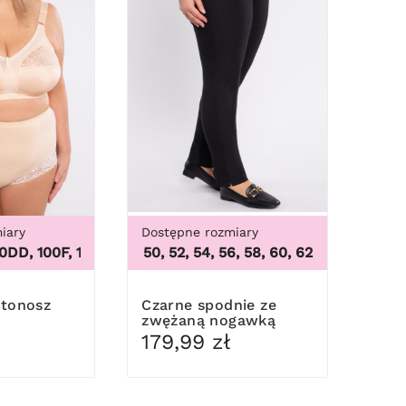
iary
Dostępne rozmiary
 100F, 100G, 100H, 100I, 100J, 100K, 105B, 105C, 105D, 105DD,
XL, 8XL, 9XL
46, 48, 50, 52, 54, 56, 58, 60, 62, 64
,
46, 48, 50, 
Czarne spodnie ze
zwężaną nogawką
179,99 zł