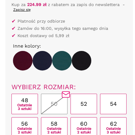
Kup za
224.99 zł
z rabatem za zapis do newslettera
-
Zapisz się
✔
Płatność przy odbiorze
✔
Zamów do 16:00, wysyłka tego samego dnia
✔
Koszt dostawy od 5,99 zł
Inne kolory:
WYBIERZ ROZMIAR:
48
50
52
54
Ostatnie
3 sztuki
56
58
60
62
Ostatnie
Ostatnie
Ostatnie
Ostatnie
2 sztuki
2 sztuki
2 sztuki
3 sztuki