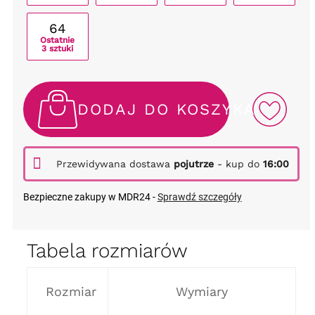
64
Ostatnie
3 sztuki
DODAJ DO KOSZYKA
Przewidywana dostawa
pojutrze
- kup do
16:00
Bezpieczne zakupy w MDR24 -
Sprawdź szczegóły
Tabela rozmiarów
Rozmiar
Wymiary