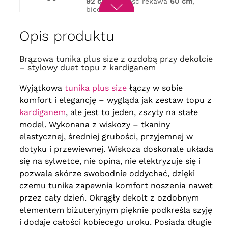
92 cm
, długość rękawa
60 cm
,
biceps
56 cm
obwód w biuście
152 cm
, obwód
w biodrach
164 cm
, długość
62
Opis produktu
93 cm
, długość rękawa
60 cm
,
biceps
58 cm
obwód w biuście
156 cm
, obwód
Brązowa tunika plus size z ozdobą przy dekolcie
w biodrach
166 cm
, długość
64
– stylowy duet topu z kardiganem
93 cm
, długość rękawa
61 cm
,
biceps
60 cm
Wyjątkowa
tunika plus size
łączy w sobie
komfort i elegancję – wygląda jak zestaw topu z
kardiganem
, ale jest to jeden, zszyty na stałe
model. Wykonana z wiskozy – tkaniny
elastycznej, średniej grubości, przyjemnej w
dotyku i przewiewnej. Wiskoza doskonale układa
się na sylwetce, nie opina, nie elektryzuje się i
pozwala skórze swobodnie oddychać, dzięki
czemu tunika zapewnia komfort noszenia nawet
przez cały dzień. Okrągły dekolt z ozdobnym
elementem biżuteryjnym pięknie podkreśla szyję
i dodaje całości kobiecego uroku. Posiada długie