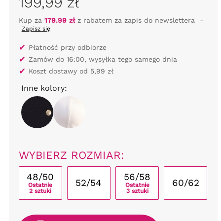
199,99 zł
Kup za
179.99 zł
z rabatem za zapis do newslettera
-
Zapisz się
✔
Płatność przy odbiorze
✔
Zamów do 16:00, wysyłka tego samego dnia
✔
Koszt dostawy od 5,99 zł
Inne kolory:
WYBIERZ ROZMIAR:
48/50
56/58
52/54
60/62
Ostatnie
Ostatnie
2 sztuki
3 sztuki