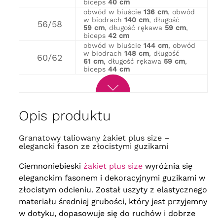
biceps
40 cm
obwód w biuście
136 cm
, obwód
w biodrach
140 cm
, długość
56/58
59 cm
, długość rękawa
59 cm
,
biceps
42 cm
obwód w biuście
144 cm
, obwód
w biodrach
148 cm
, długość
60/62
61 cm
, długość rękawa
59 cm
,
biceps
44 cm
Opis produktu
Granatowy taliowany żakiet plus size –
elegancki fason ze złocistymi guzikami
Ciemnoniebieski
żakiet plus size
wyróżnia się
eleganckim fasonem i dekoracyjnymi guzikami w
złocistym odcieniu. Został uszyty z elastycznego
materiału średniej grubości, który jest przyjemny
w dotyku, dopasowuje się do ruchów i dobrze