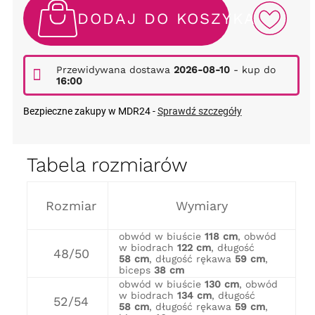
DODAJ DO KOSZYKA
Przewidywana dostawa
2026-08-10
- kup do
16:00
Bezpieczne zakupy w MDR24 -
Sprawdź szczegóły
Tabela rozmiarów
Rozmiar
Wymiary
obwód w biuście
118 cm
, obwód
w biodrach
122 cm
, długość
48/50
58 cm
, długość rękawa
59 cm
,
biceps
38 cm
obwód w biuście
130 cm
, obwód
w biodrach
134 cm
, długość
52/54
58 cm
, długość rękawa
59 cm
,