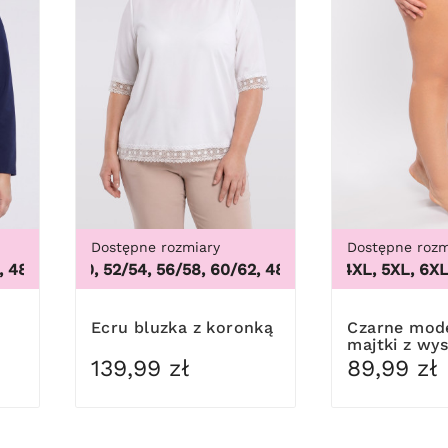
Dostępne rozmiary
Dostępne rozm
/50, 52/54, 56/58, 60/62
48/50, 52/54, 56/58, 60/62
,
48/50, 52/54, 56/58, 60/62
3XL, 4XL, 5XL, 6XL, 7
Ecru bluzka z koronką
Czarne modelujące
majtki z wy
stanem
139,99 zł
89,99 zł