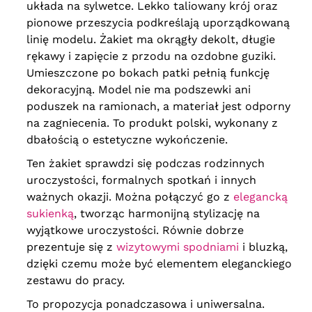
układa na sylwetce. Lekko taliowany krój oraz
pionowe przeszycia podkreślają uporządkowaną
linię modelu. Żakiet ma okrągły dekolt, długie
rękawy i zapięcie z przodu na ozdobne guziki.
Umieszczone po bokach patki pełnią funkcję
dekoracyjną. Model nie ma podszewki ani
poduszek na ramionach, a materiał jest odporny
na zagniecenia. To produkt polski, wykonany z
dbałością o estetyczne wykończenie.
Ten żakiet sprawdzi się podczas rodzinnych
uroczystości, formalnych spotkań i innych
ważnych okazji. Można połączyć go z
elegancką
sukienką
, tworząc harmonijną stylizację na
wyjątkowe uroczystości. Równie dobrze
prezentuje się z
wizytowymi spodniami
i bluzką,
dzięki czemu może być elementem eleganckiego
zestawu do pracy.
To propozycja ponadczasowa i uniwersalna.