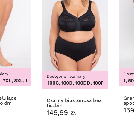
iary
Dost
Dostępne rozmiary
XL, 8XL, 9XL
,
3XL, 4XL, 5XL, 6XL, 7XL, 8XL, 9XL
46, 48, 50, 52
100B, 100C, 100D, 100DD, 100F, 100G, 100H, 100I,
Granatowe wizytowe
Czarny biustonosz bez
sokim
spo
fiszbin
159
149,99 zł