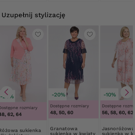
Uzupełnij stylizację
-20%
-10%
-20%
Dostępne rozmiary
Dostępne rozmi
Dostępne rozmiary
48, 50, 60
56, 58, 60, 62
48, 62, 64
Granatowa
Jasnoróżowa
 sukienka
sukienka w kwiaty
sukienka w k