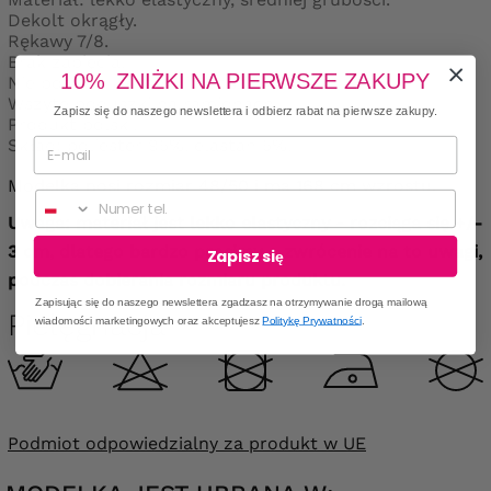
Dekolt okrągły.
Rękawy 7/8.
Brak zapięcia.
10% ZNIŻKI NA PIERWSZE ZAKUPY
Nie posiada kieszeni i podszewki.
Wszyte poduszki na ramionach.
Zapisz się do naszego newslettera i odbierz rabat na pierwsze zakupy.
Produkt polski.
Skład: poliester 95%, elastan 5%.
Modelka nosi rozmiar 48/50 i ma 168 cm wzrostu.
Numer telefonu
Uwaga: materiał jest lekko elastyczny - rozciąga się +/-
3 cm, dlatego bardzo prosimy o zwrócenie na to uwagi,
Zapisz się
podczas dobierania rozmiaru produktu.
Zapisując się do naszego newslettera zgadzasz na otrzymywanie drogą mailową
Pielęgnacja
wiadomości marketingowych oraz akceptujesz
Politykę Prywatności
.
Podmiot odpowiedzialny za produkt w UE