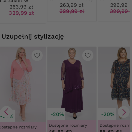
a’la żakiet w
263,99 zł
296,99 z
kwiaty
263,99 zł
329,99 zł
329,99 
329,99 zł
Uzupełnij stylizację
-20%
-20%
-20%
Dostępne rozmiary
Dostępne rozmi
Dostępne rozmiary
46, 60, 62
58, 62, 64