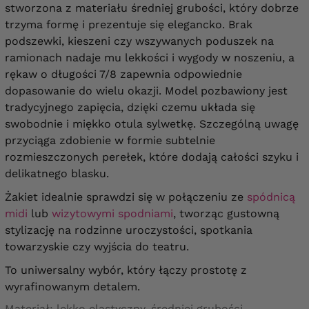
stworzona z materiału średniej grubości, który dobrze
trzyma formę i prezentuje się elegancko. Brak
podszewki, kieszeni czy wszywanych poduszek na
ramionach nadaje mu lekkości i wygody w noszeniu, a
rękaw o długości 7/8 zapewnia odpowiednie
dopasowanie do wielu okazji.
Model pozbawiony jest
tradycyjnego zapięcia, dzięki czemu układa się
swobodnie i miękko otula sylwetkę. Szczególną uwagę
przyciąga zdobienie w formie subtelnie
rozmieszczonych perełek, które dodają całości szyku i
delikatnego blasku.
Żakiet idealnie sprawdzi się w połączeniu ze
spódnicą
midi
lub
wizytowymi spodniami
, tworząc gustowną
stylizację na rodzinne uroczystości, spotkania
towarzyskie czy wyjścia do teatru.
To uniwersalny wybór, który łączy prostotę z
wyrafinowanym detalem.
Materiał: lekko elastyczny, średniej grubości.