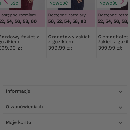
NOWOŚĆ
NOWOŚĆ
NOWOŚĆ
Dostępne rozmiary
Dostępne rozmiary
Dostępne rozmi
52, 54, 56, 58, 60
50, 52, 54, 58, 60
50, 52, 54, 56, 58, 
 żakiet z
Granatowy żakiet
Ciemnofioletowy
guzikiem
z guzikiem
żakiet z guzi
399,99 zł
399,99 zł
399,99 zł
Informacje

O zamówieniach

Moje konto
