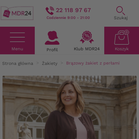
22 118 97 67
Szukaj
Codziennie 9:00 - 21:00
0
Menu
Klub MDR24
Koszyk
Profil
Strona główna
Żakiety
Brązowy żakiet z perłami