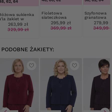
48, 62, 64
Fioletowa
Szyfonowa
 sukienka
siateczkowa
granatowa
a’la żakiet w
sukienka z
sukienka w k
295,99 zł
279,99 z
kwiaty
263,99 zł
cekinami
369,99 zł
349,99 
329,99 zł
PODOBNE ŻAKIETY: