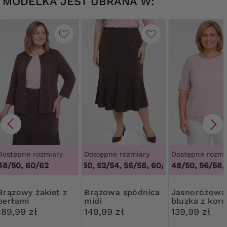
MODELKA JEST UBRANA W:
Dostępne rozmiary
Dostępne rozmiary
Dostępne rozmi
48/50, 60/62
48/50, 52/54, 56/58, 60/62
,
48/50, 56/58,
48/50, 52/54,
 żakiet z
Brązowa spódnica
Jasnoróżowa
perłami
midi
bluzka z kor
189,99 zł
149,99 zł
139,99 zł