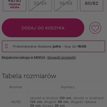
48/50
52/54
56/58
60/62
Ostatnia
sztuka
DODAJ DO KOSZYKA
Przewidywana dostawa
jutro
- kup do
16:00
Bezpieczne zakupy w MDR24 -
Sprawdź szczegóły
Tabela rozmiarów
Rozmiar
Wymiary
obwód w biuście
120 cm
, obwód w biodrach
48/50
124 cm
, długość
66 cm
, długość rękawa
56 cm
, biceps
38 cm