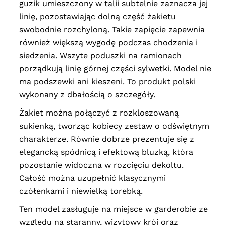
guzik umieszczony w talii subtelnie zaznacza jej
linię, pozostawiając dolną część żakietu
swobodnie rozchyloną. Takie zapięcie zapewnia
również większą wygodę podczas chodzenia i
siedzenia. Wszyte poduszki na ramionach
porządkują linię górnej części sylwetki. Model nie
ma podszewki ani kieszeni. To produkt polski
wykonany z dbałością o szczegóły.
Żakiet można połączyć z rozkloszowaną
sukienką, tworząc kobiecy zestaw o odświętnym
charakterze. Równie dobrze prezentuje się z
elegancką spódnicą i efektową bluzką, która
pozostanie widoczna w rozcięciu dekoltu.
Całość można uzupełnić klasycznymi
czółenkami i niewielką torebką.
Ten model zasługuje na miejsce w garderobie ze
względu na staranny, wizytowy krój oraz