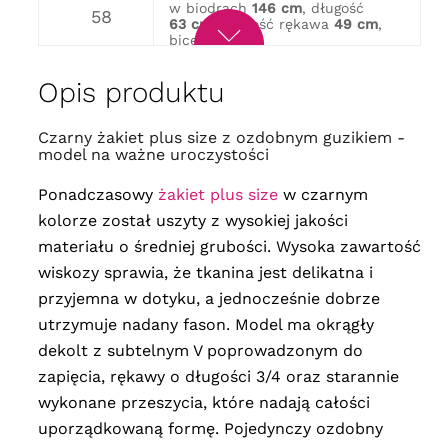
w biodrach
146 cm
, długość
58
63 cm
, długość rękawa
49 cm
,
biceps
48 cm
obwód w biuście
148 cm
, obwód
w biodrach
152 cm
, długość
60
Opis produktu
64 cm
, długość rękawa
49 cm
,
biceps
50 cm
obwód w biuście
154 cm
, obwód
Czarny żakiet plus size z ozdobnym guzikiem -
w biodrach
158 cm
, długość
62
model na ważne uroczystości
65 cm
, długość rękawa
49 cm
,
biceps
50 cm
Ponadczasowy
żakiet plus size
w czarnym
obwód w biuście
160 cm
, obwód
w biodrach
164 cm
, długość
64
kolorze został uszyty z wysokiej jakości
66 cm
, długość rękawa
49 cm
,
biceps
52 cm
materiału o średniej grubości. Wysoka zawartość
wiskozy sprawia, że tkanina jest delikatna i
przyjemna w dotyku, a jednocześnie dobrze
utrzymuje nadany fason. Model ma okrągły
dekolt z subtelnym V poprowadzonym do
zapięcia, rękawy o długości 3/4 oraz starannie
wykonane przeszycia, które nadają całości
uporządkowaną formę. Pojedynczy ozdobny