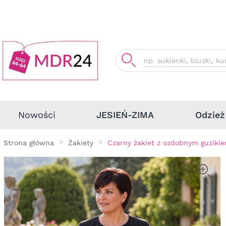
Odzież
Nowości
JESIEŃ-ZIMA
Strona główna
Żakiety
Czarny żakiet z ozdobnym guziki