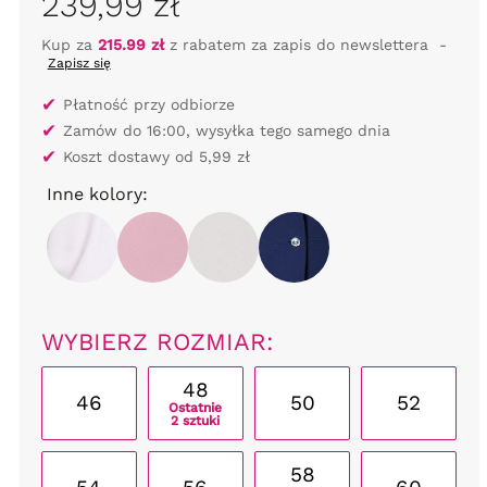
239,99 zł
Kup za
215.99 zł
z rabatem za zapis do newslettera
-
Zapisz się
✔
Płatność przy odbiorze
✔
Zamów do 16:00, wysyłka tego samego dnia
✔
Koszt dostawy od 5,99 zł
Inne kolory:
WYBIERZ ROZMIAR:
48
46
50
52
Ostatnie
2 sztuki
58