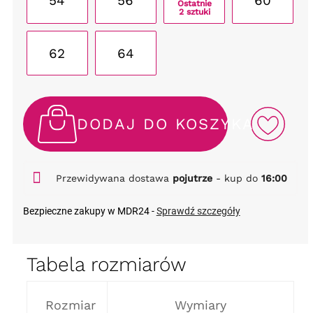
54
56
60
Ostatnie
2 sztuki
62
64
DODAJ DO KOSZYKA
Przewidywana dostawa
pojutrze
- kup do
16:00
Bezpieczne zakupy w MDR24 -
Sprawdź szczegóły
Tabela rozmiarów
Rozmiar
Wymiary