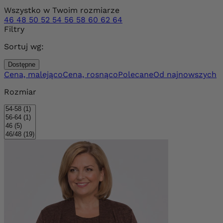
Wszystko w Twoim rozmiarze
46
48
50
52
54
56
58
60
62
64
Filtry
Sortuj wg:
Dostępne
Cena, malejąco
Cena, rosnąco
Polecane
Od najnowszych
Rozmiar