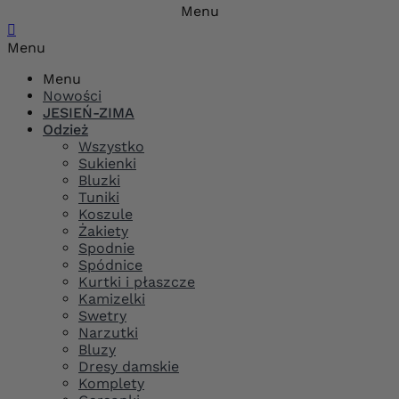
Menu

Menu
Menu
Nowości
JESIEŃ-ZIMA
Odzież
Wszystko
Sukienki
Bluzki
Tuniki
Koszule
Żakiety
Spodnie
Spódnice
Kurtki i płaszcze
Kamizelki
Swetry
Narzutki
Bluzy
Dresy damskie
Komplety