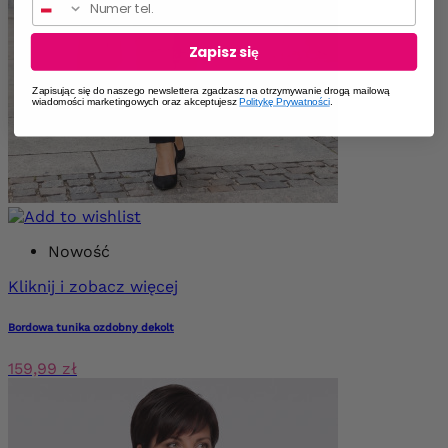
Zapisz się
Zapisując się do naszego newslettera zgadzasz na otrzymywanie drogą mailową
wiadomości marketingowych oraz akceptujesz
Politykę Prywatności
.
Nowość
Kliknij i zobacz więcej
Bordowa tunika ozdobny dekolt
159,99 zł