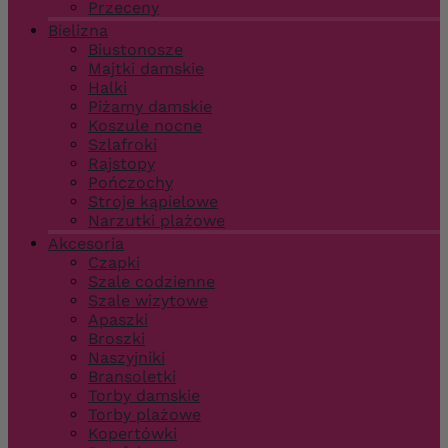
Przeceny
Bielizna
Biustonosze
Majtki damskie
Halki
Piżamy damskie
Koszule nocne
Szlafroki
Rajstopy
Pończochy
Stroje kąpielowe
Narzutki plażowe
Akcesoria
Czapki
Szale codzienne
Szale wizytowe
Apaszki
Broszki
Naszyjniki
Bransoletki
Torby damskie
Torby plażowe
Kopertówki