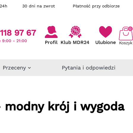
ka w 24h
30 dni na zwrot
Płatność przy odbiorze
0
118 97 67
 9:00 - 21:00
Profil
Klub MDR24
Ulubione
Koszyk
Przeceny
Pytania i odpowiedzi
– modny krój i wygoda