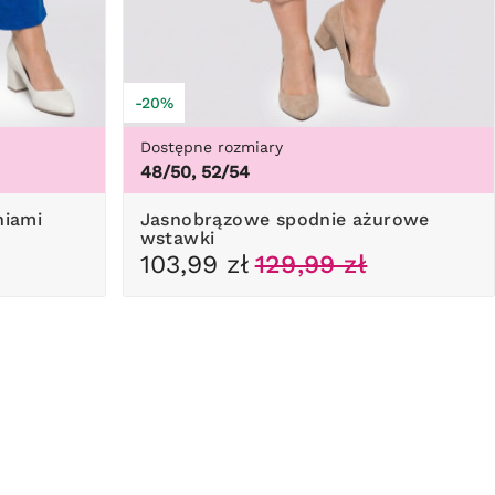
-20%
Dostępne rozmiary
48/50, 52/54
niami
Jasnobrązowe spodnie ażurowe
wstawki
103,99 zł
129,99 zł