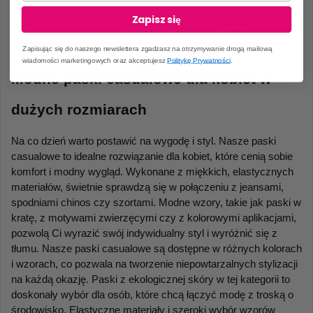
rozwiązań. Ich subtelny wygląd i wysokiej jakości wykonanie 
Zapisz się
sprawiają, że stają się one nieodzownym elementem 
eleganckiej garderoby.
Zapisując się do naszego newslettera zgadzasz na otrzymywanie drogą mailową
wiadomości marketingowych oraz akceptujesz
Politykę Prywatności
.
Modne paski casualowe dla kobiet w 
dużych rozmiarach
Na co dzień warto postawić na wygodę i styl. Nasze paski 
casualowe to idealne rozwiązanie dla kobiet, które cenią sobie 
komfort i modny wygląd. Wykonane z miękkich, elastycznych 
materiałów, świetnie sprawdzą się w połączeniu z jeansami, 
spodniami chinos czy szortami. Modne wzory, takie jak paski w 
kratę, z motywami zwierzęcymi czy z kolorowymi aplikacjami, 
pozwolą Ci wyrazić swój indywidualny styl i wyróżnić się z 
tłumu. Nasze paski casualowe są dostępne w różnych kolorach 
i wzorach, co pozwala na tworzenie niepowtarzalnych stylizacji 
na każdą okazję. Paski z ekologicznej skóry w tej kategorii to 
doskonały wybór dla osób, które chcą łączyć modę z troską o 
środowisko. Elastyczne materiały i szeroki wybór wzorów 