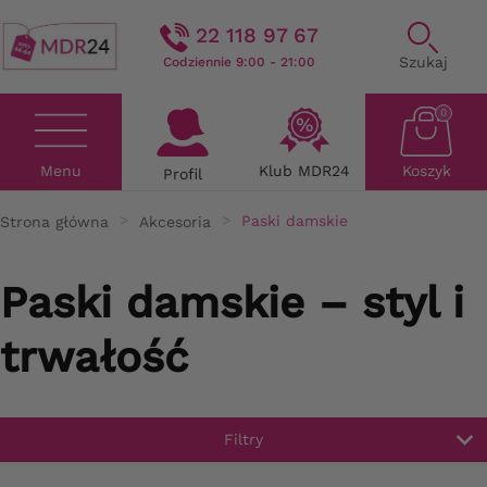
22 118 97 67
Szukaj
Codziennie 9:00 - 21:00
0
Menu
Klub MDR24
Koszyk
Profil
Strona główna
Akcesoria
Paski damskie
Paski damskie – styl i
trwałość
Filtry