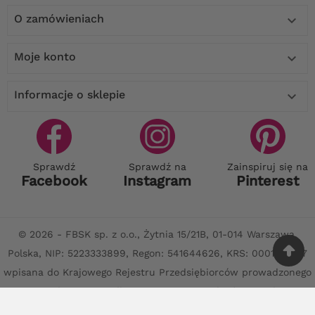
O zamówieniach

Moje konto

Informacje o sklepie

Sprawdź
Sprawdź na
Zainspiruj się na
Facebook
Instagram
Pinterest
© 2026 - FBSK sp. z o.o., Żytnia 15/21B, 01-014 Warszawa,
Polska, NIP: 5223333899, Regon: 541644626, KRS: 0001170797
wpisana do Krajowego Rejestru Przedsiębiorców prowadzonego
przez Sąd Rejonowy dla Warszawy, XII Wydział Gospodarczy,
kapitał zakładowy: 100 000 PLN. BDO: 000680001