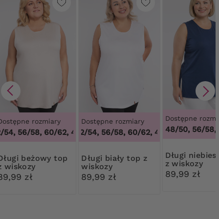
Dostępne rozmi
Dostępne rozmiary
Dostępne rozmiary
48/50, 56/58,
4
54, 56/58, 60/62
48/50, 52/54, 56/58, 60/62
,
48/50, 52/54, 56/58, 60/62
,
48/50, 52/54, 56/
Długi niebieski top
beżowy top
Długi biały top z
z wiskozy
z wiskozy
wiskozy
89,99 zł
89,99 zł
89,99 zł