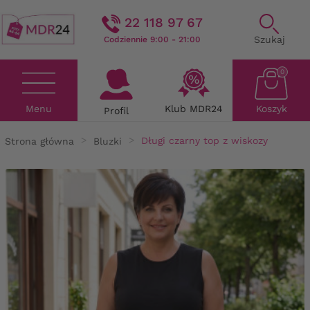
22 118 97 67
Szukaj
Codziennie 9:00 - 21:00
0
Menu
Klub MDR24
Koszyk
Profil
Strona główna
Bluzki
Długi czarny top z wiskozy