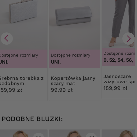
Dostępne rozmi
Dostępne rozmiary
Dostępne rozmiary
46, 48, 50, 52, 54, 56, 5
4
UNI.
UNI.
Jasnoszare
torebka z
Kopertówka jasny
wizytowe spo
ozdobnym
szary mat
w kant
189,99 zł
zapięciem
159,99 zł
99,99 zł
PODOBNE BLUZKI: