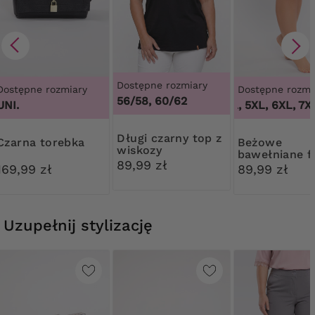
Dostępne rozmiary
Dostępne rozmiary
Dostępne rozmi
56/58, 60/62
1
UNI.
3XL, 4XL, 5XL, 6XL, 7XL
Długi czarny top z
Czarna torebka
Beżowe
wiskozy
bawełniane fi
89,99 zł
modelujące z
169,99 zł
89,99 zł
koronką
Uzupełnij stylizację