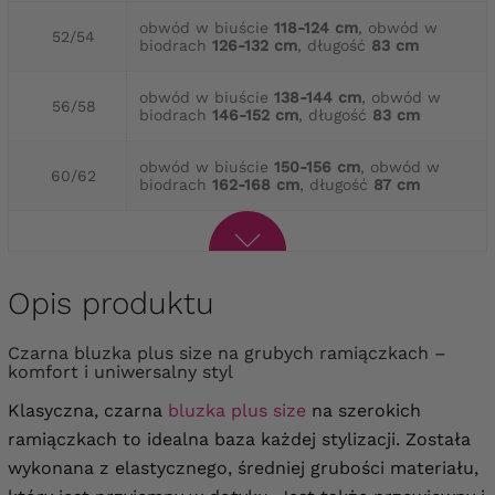
obwód w biuście
118-124 cm
, obwód w
52/54
biodrach
126-132 cm
, długość
83 cm
obwód w biuście
138-144 cm
, obwód w
56/58
biodrach
146-152 cm
, długość
83 cm
obwód w biuście
150-156 cm
, obwód w
60/62
biodrach
162-168 cm
, długość
87 cm
Opis produktu
Czarna bluzka plus size na grubych ramiączkach –
komfort i uniwersalny styl
Klasyczna, czarna
bluzka plus size
na szerokich
ramiączkach to idealna baza każdej stylizacji. Została
wykonana z elastycznego, średniej grubości materiału,