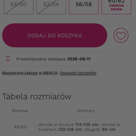
60/62
48/50
52/54
56/58
Ostatnia
sztuka
DODAJ DO KOSZYKA
Przewidywana dostawa
2026-08-11
Bezpieczne zakupy w MDR24 -
Sprawdź szczegóły
Tabela rozmiarów
Rozmiar
Wymiary
obwód w biuście
114-120 cm
, obwód w
48/50
biodrach
122-128 cm
, długość
80 cm