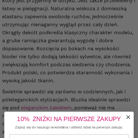
który jest przyjemny w dotyku. Jest także przewiewny i
łatwy w pielęgnacji. Naturalna wiskoza z domieszką
elastanu zapewnia swobodę ruchów, jednocześnie
utrzymując nienaganny wygląd przez cały dzień.
Okrągły dekolt podkreśla klasyczny charakter modelu,
a grube ramiączka gwarantują wygodę i dobre
dopasowanie. Rozcięcia po bokach na wysokości
bioder nie tylko dodają lekkości sylwetce, ale również
zwiększają komfort podczas siedzenia czy chodzenia.
Produkt polski, co potwierdza staranność wykonania i
wysoką jakość tkanin.
Świetnie sprawdzi się zarówno w codziennych, jak i
półeleganckich stylizacjach. Bluzka idealnie sprawdzi
się pod
eleganckim żakietem
, ponieważ nie ma
rękawów, co zapewnia komfort noszenia i brak
10% ZNIŻKI NA PIERWSZE ZAKUPY
odcinania się pod materiałem. W połączeniu ze
Zapisz się do naszego newslettera i odbierz rabat na pierwsze zakupy.
zwiewną
spódnicą midi
stworzy lekką, kobiecą