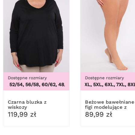
Dostępne rozmiary
Dostępne rozmiary
, 52/54, 56/58, 60/62
,
48/50, 52/54, 56/58, 60/62
3XL, 4XL, 5XL, 6XL, 7XL, 8XL,
Czarna bluzka z
Beżowe bawełniane
wiskozy
figi modelujące z
koronką
119,99 zł
89,99 zł