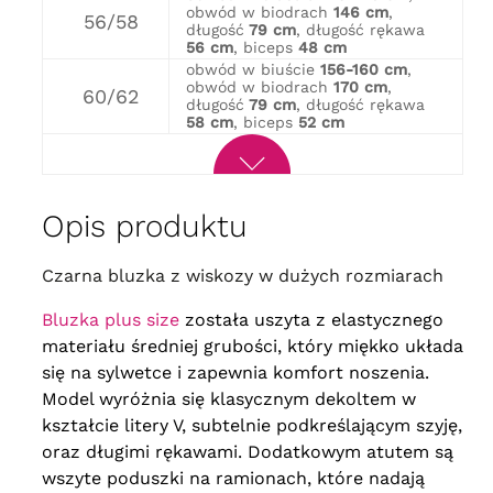
obwód w biodrach
146 cm
,
56/58
długość
79 cm
, długość rękawa
56 cm
, biceps
48 cm
obwód w biuście
156-160 cm
,
obwód w biodrach
170 cm
,
60/62
długość
79 cm
, długość rękawa
58 cm
, biceps
52 cm
Opis produktu
Czarna bluzka z wiskozy w dużych rozmiarach
Bluzka plus size
została uszyta z elastycznego
materiału średniej grubości, który miękko układa
się na sylwetce i zapewnia komfort noszenia.
Model wyróżnia się klasycznym dekoltem w
kształcie litery V, subtelnie podkreślającym szyję,
oraz długimi rękawami. Dodatkowym atutem są
wszyte poduszki na ramionach, które nadają