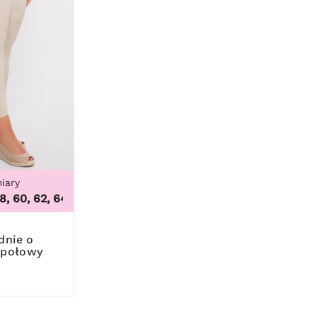
iary
0K, 105B, 105C, 105D, 105DD, 105G, 105H, 105I, 105J, 105K, 11
 60, 62, 64
,
46, 48, 50, 52, 56, 58, 60, 62, 64
 połowy