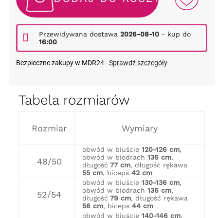
Przewidywana dostawa
2026-08-10
- kup do
16:00
Bezpieczne zakupy w MDR24 -
Sprawdź szczegóły
Tabela rozmiarów
Rozmiar
Wymiary
obwód w biuście
120-126 cm
,
obwód w biodrach
136 cm
,
48/50
długość
77 cm
, długość rękawa
55 cm
, biceps
42 cm
obwód w biuście
130-136 cm
,
obwód w biodrach
136 cm
,
52/54
długość
79 cm
, długość rękawa
56 cm
, biceps
44 cm
obwód w biuście
140-146 cm
,