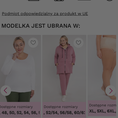
Podmiot odpowiedzialny za produkt w UE
MODELKA JEST UBRANA W:
Dostępne rozmi
Dostępne rozmiary
Dostępne rozmiary
3XL, 4XL, 5XL, 6XL, 
48, 50, 52, 54, 56, 58, 60, 62, 64
48/50, 52/54, 56/58, 60/62
,
44, 46, 48, 50, 52, 54, 56
,
48/50, 52/54, 