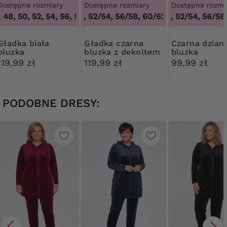
Dostępne rozmiary
Dostępne rozmiary
Dostępne rozmi
48, 50, 52, 54, 56, 58, 60, 62, 64
48/50, 52/54, 56/58, 60/62
,
44, 46, 48, 50, 52, 54, 56
48/50, 52/54, 56/58,
,
48/50, 52/54, 
ka biała
Gładka czarna
Czarna dzianinowa
bluzka
bluzka z dekoltem
bluzka
V
119,99 zł
119,99 zł
99,99 zł
PODOBNE DRESY: