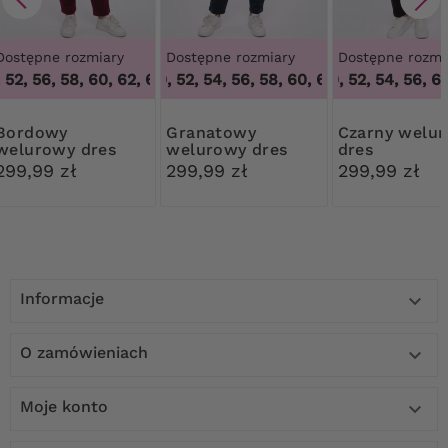
Dostępne rozmiary
Dostępne rozmiary
Dostępne rozmi
52, 56, 58, 60, 62, 64
48, 50, 52, 54, 56, 58, 60, 62
,
48, 50, 52, 56, 58, 60, 62, 64
48, 50, 52, 54, 56, 60
,
48, 50, 52, 54,
dowy
Granatowy
Czarny welurowy
welurowy dres
welurowy dres
dres
299,99 zł
299,99 zł
299,99 zł
Informacje

O zamówieniach

Moje konto
