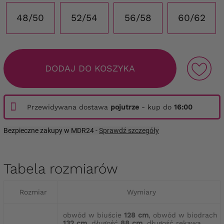
48/50
52/54
56/58
60/62
DODAJ DO KOSZYKA
Przewidywana dostawa
pojutrze
- kup do
16:00
Bezpieczne zakupy w MDR24 -
Sprawdź szczegóły
Tabela rozmiarów
Rozmiar
Wymiary
obwód w biuście
128 cm
, obwód w biodrach
132 cm
, długość
88 cm
, długość rękawa