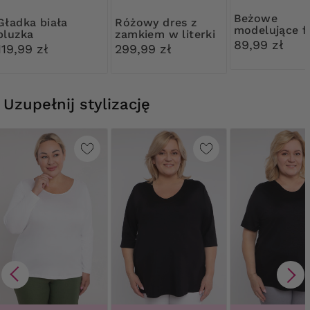
Beżowe
ka biała
Różowy dres z
modelujące fi
bluzka
zamkiem w literki
kwiatową ko
89,99 zł
119,99 zł
299,99 zł
Uzupełnij stylizację