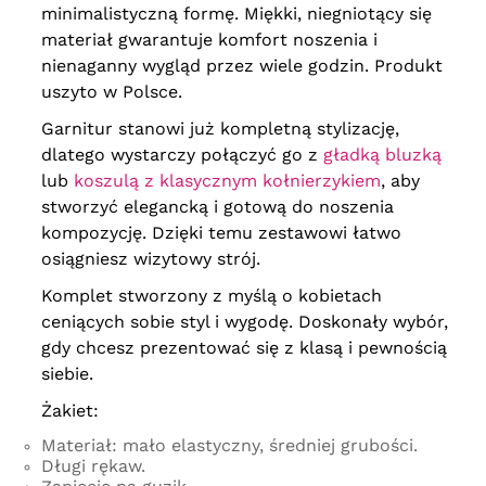
minimalistyczną formę. Miękki, niegniotący się
obwód w biuście
144 cm
, obwód
w biodrach
148 cm
, długość
materiał gwarantuje komfort noszenia i
60
98 cm
, długość rękawa
60 cm
,
nienaganny wygląd przez wiele godzin. Produkt
biceps
50 cm
, obwód w pasie
118-138 cm
, obwód w biodrach
uszyto w Polsce.
148 cm
, długość
98 cm
, stan
przód i tył
34/40 cm
, obwód uda
Garnitur stanowi już kompletną stylizację,
84 cm
dlatego wystarczy połączyć go z
gładką bluzką
obwód w biuście
148 cm
, obwód
w biodrach
152 cm
, długość
lub
koszulą z klasycznym kołnierzykiem
, aby
62
98 cm
, długość rękawa
60 cm
,
stworzyć elegancką i gotową do noszenia
biceps
50 cm
, obwód w pasie
124-146 cm
, obwód w biodrach
kompozycję. Dzięki temu zestawowi łatwo
154 cm
, długość
98 cm
, stan
osiągniesz wizytowy strój.
przód i tył
34/40 cm
, obwód uda
84 cm
Komplet stworzony z myślą o kobietach
obwód w biuście
156 cm
, obwód
w biodrach
166 cm
, długość
ceniących sobie styl i wygodę. Doskonały wybór,
64
98 cm
, długość rękawa
60 cm
,
gdy chcesz prezentować się z klasą i pewnością
biceps
52 cm
, obwód w pasie
130-152 cm
, obwód w biodrach
siebie.
160 cm
, długość
98 cm
, stan
przód i tył
35/41 cm
, obwód uda
Żakiet:
86 cm
Materiał: mało elastyczny, średniej grubości.
Długi rękaw.