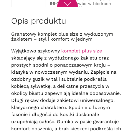
96-112 cm
, obwód w biodrach
124 cm
, długość
98 cm
, stan
przód i tył
31/38 cm
, obwód uda
74 cm
Opis produktu
obwód w biuście
130 cm
, obwód
w biodrach
134 cm
, długość
54
97 cm
, długość rękawa
60 cm
,
Granatowy komplet plus size z wydłużonym
biceps
44 cm
, obwód w pasie
żakietem – styl i komfort w jednym
100-118 cm
, obwód w biodrach
130 cm
, długość
98 cm
, stan
Wyjątkowo szykowny
komplet plus size
przód i tył
33/38 cm
, obwód uda
78 cm
składający się z wydłużonego żakietu oraz
obwód w biuście
134 cm
, obwód
prostych spodni o ponadczasowym kroju –
w biodrach
140 cm
, długość
56
98 cm
, długość rękawa
60 cm
,
klasyka w nowoczesnym wydaniu. Zapięcie na
biceps
46 cm
, obwód w pasie
ozdobny guzik w talii subtelnie podkreśla
108-124 cm
, obwód w biodrach
138 cm
, długość
98 cm
, stan
kobiecą sylwetkę, a delikatne przeszycia w
przód i tył
33/39 cm
, obwód uda
okolicy biustu zapewniają idealne dopasowanie.
80 cm
obwód w biuście
140 cm
, obwód
Długi rękaw dodaje żakietowi uniwersalnego,
w biodrach
144 cm
, długość
58
klasycznego charakteru. Spodnie o luźnym
98 cm
, długość rękawa
60 cm
,
biceps
48 cm
, obwód w pasie
fasonie i długości do kostki doskonale
114-132 cm
, obwód w biodrach
uzupełniają całość. Gumka w pasie gwarantuje
146 cm
, długość
98 cm
, stan
przód i tył
34/40 cm
, obwód uda
komfort noszenia, a brak kieszeni podkreśla ich
82 cm