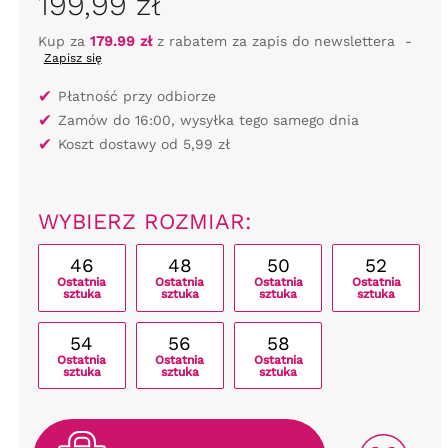
199,99 zł
Kup za
179.99 zł
z rabatem za zapis do newslettera
-
Zapisz się
✔
Płatność przy odbiorze
✔
Zamów do 16:00, wysyłka tego samego dnia
✔
Koszt dostawy od 5,99 zł
WYBIERZ ROZMIAR:
46
48
50
52
Ostatnia
Ostatnia
Ostatnia
Ostatnia
sztuka
sztuka
sztuka
sztuka
54
56
58
Ostatnia
Ostatnia
Ostatnia
sztuka
sztuka
sztuka