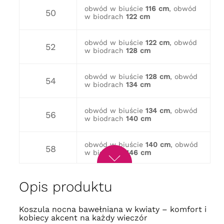
obwód w biuście
116 cm
, obwód
50
w biodrach
122 cm
obwód w biuście
122 cm
, obwód
52
w biodrach
128 cm
obwód w biuście
128 cm
, obwód
54
w biodrach
134 cm
obwód w biuście
134 cm
, obwód
56
w biodrach
140 cm
obwód w biuście
140 cm
, obwód
58
w biodrach
146 cm
obwód w biuście
146 cm
, obwód
60
Opis produktu
w biodrach
152 cm
Koszula nocna bawełniana w kwiaty – komfort i
obwód w biuście
152 cm
, obwód
62
kobiecy akcent na każdy wieczór
w biodrach
158 cm