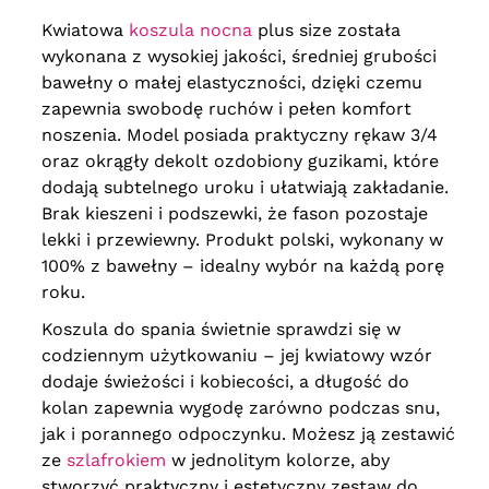
Kwiatowa
koszula nocna
plus size została
wykonana z wysokiej jakości, średniej grubości
bawełny o małej elastyczności, dzięki czemu
zapewnia swobodę ruchów i pełen komfort
noszenia. Model posiada praktyczny rękaw 3/4
oraz okrągły dekolt ozdobiony guzikami, które
dodają subtelnego uroku i ułatwiają zakładanie.
Brak kieszeni i podszewki, że fason pozostaje
lekki i przewiewny. Produkt polski, wykonany w
100% z bawełny – idealny wybór na każdą porę
roku.
Koszula do spania świetnie sprawdzi się w
codziennym użytkowaniu – jej kwiatowy wzór
dodaje świeżości i kobiecości, a długość do
kolan zapewnia wygodę zarówno podczas snu,
jak i porannego odpoczynku. Możesz ją zestawić
ze
szlafrokiem
w jednolitym kolorze, aby
stworzyć praktyczny i estetyczny zestaw do