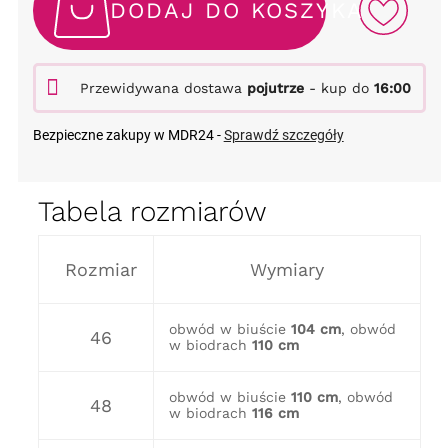
DODAJ DO KOSZYKA
Przewidywana dostawa
pojutrze
- kup do
16:00
Bezpieczne zakupy w MDR24 -
Sprawdź szczegóły
Tabela rozmiarów
Rozmiar
Wymiary
obwód w biuście
104 cm
, obwód
46
w biodrach
110 cm
obwód w biuście
110 cm
, obwód
48
w biodrach
116 cm