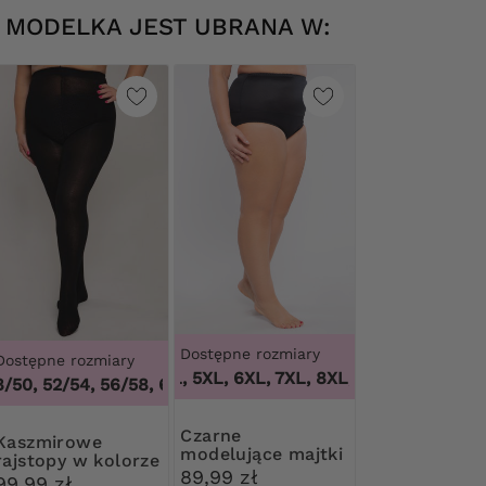
MODELKA JEST UBRANA W:
Dostępne rozmiary
Dostępne rozmiary
3XL, 4XL, 5XL, 6XL, 7XL, 8XL, 9XL
,
3XL, 4XL, 
/50, 52/54, 56/58, 60/62
,
44/46, 48/50, 52/54, 56/58, 60/
Czarne
mirowe
modelujące majtki
rajstopy w kolorze
z wysokim stanem
89,99 zł
czarnym Ribessa
99,99 zł