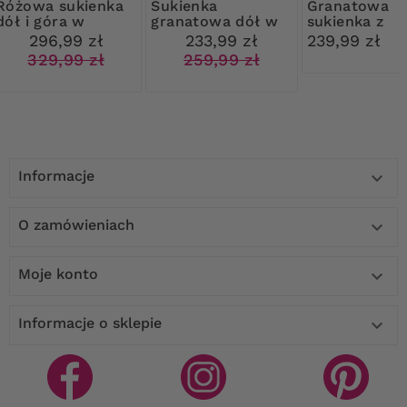
 sukienka
Sukienka
Granatowa
dół i góra w
granatowa dół w
sukienka z
kwiaty
różowe kwiaty
baskinką w
296,99 zł
233,99 zł
239,99 zł
beżowe wzor
329,99 zł
259,99 zł
Informacje

O zamówieniach

Moje konto

Informacje o sklepie
