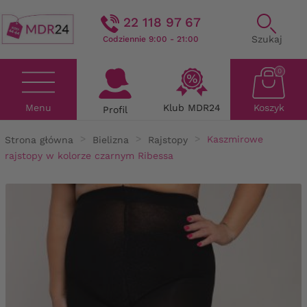
22 118 97 67
Szukaj
Codziennie 9:00 - 21:00
0
Menu
Klub MDR24
Koszyk
Profil
Strona główna
Bielizna
Rajstopy
Kaszmirowe
rajstopy w kolorze czarnym Ribessa