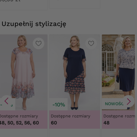
Uzupełnij stylizację
-10%
-10%
NOWOŚĆ
Dostępne rozmiary
Dostępne rozmiary
Dostępne rozmi
48, 50, 52, 56, 60
60
48
4