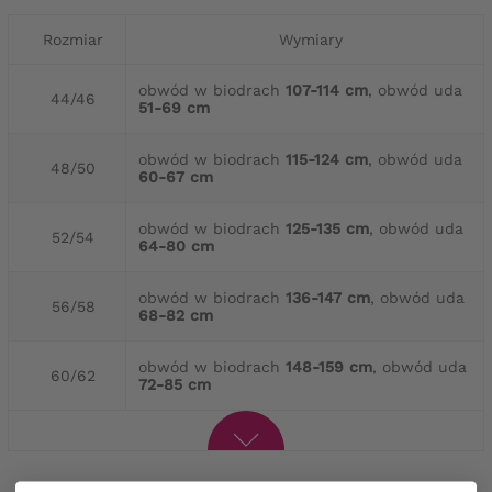
Rozmiar
Wymiary
obwód w biodrach
107-114 cm
, obwód uda
44/46
51-69 cm
obwód w biodrach
115-124 cm
, obwód uda
48/50
60-67 cm
obwód w biodrach
125-135 cm
, obwód uda
52/54
64-80 cm
obwód w biodrach
136-147 cm
, obwód uda
56/58
68-82 cm
obwód w biodrach
148-159 cm
, obwód uda
60/62
72-85 cm