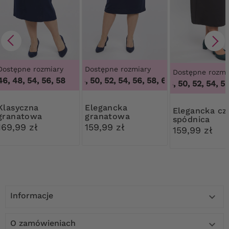
Dostępne rozmiary
Dostępne rozmiary
Dostępne rozmi
46, 48, 54, 56, 58
46, 48, 50, 52, 54, 56, 58, 60, 62, 64
,
46, 48,
46, 48, 50, 52, 54, 56,
syczna
Elegancka
Elegancka czarna
granatowa
granatowa
spódnica
spódnica z
spódnica
169,99 zł
159,99 zł
159,99 zł
przeszyciami
Informacje

O zamówieniach
