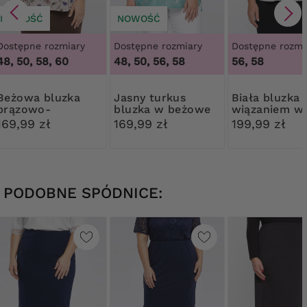
NOWOŚĆ
NOWOŚĆ
Dostępne rozmiary
Dostępne rozmiary
Dostępne rozmi
48, 50, 58, 60
48, 50, 56, 58
56, 58
a bluzka
Jasny turkus
Biała bluzka z
brązowo-
bluzka w beżowe
wiązaniem w
granatowe kwiaty
wzory
czarny drobn
169,99 zł
169,99 zł
199,99 zł
wzór
PODOBNE SPÓDNICE: