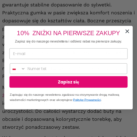
gwarantuje stabilne dopasowanie do sylwetki.
Praktyczna gumka w pasie zwiększa komfort noszenia i
dopasowuje się do kształtów ciała. Boczne przeszycia
podkreślają elegancki fason, a rozporek z tyłu
10% ZNIŻKI NA PIERWSZE ZAKUPY
zapewnia swobodę podczas chodzenia. Całość została
Zapisz się do naszego newslettera i odbierz rabat na pierwsze zakupy.
wykończona podszewką, która sprawia, że fason
zachowuje swój kształt i gładko układa się na ciele.
Brak wszytych kieszeni dodaje spódnicy
Numer telefonu
minimalistycznego charakteru. Produkt uszyto w
Polsce.
Zapisz się
Model świetnie prezentuje się zarówno z
eleganckim
żakietem
, jak i
wizytową bluzką
, tworząc stylizacje
Zapisując się do naszego newslettera zgadzasz na otrzymywanie drogą mailową
wiadomości marketingowych oraz akceptujesz
Politykę Prywatności
.
idealne do pracy, na spotkania czy rodzinne
uroczystości. Do całości wystarczy dodać buty na
obcasie i dopasowaną kolorystycznie torebkę, aby
stworzyć ponadczasowy zestaw.