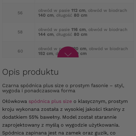
obwód w pasie
112 cm
, obwód w biodrach
56
140 cm
, długość
80 cm
obwód w pasie
116 cm
, obwód w biodrach
58
144 cm
, długość
80 cm
obwód w pasie
120 cm
, obwód w biodrach
60
152 cm
, długość
80 cm
obwód w pasie
124 cm
, obwód w biodrach
Opis produktu
62
156 cm
, długość
80 cm
Czarna spódnica plus size o prostym fasonie – styl,
obwód w pasie
128 cm
, obwód w biodrach
64
wygoda i ponadczasowa forma
164 cm
, długość
80 cm
Ołówkowa
spódnica plus size
o klasycznym, prostym
kroju wykonana została z wysokiej jakości tkaniny z
dodatkiem 55% bawełny.
Model został starannie
zaprojektowany z myślą o wygodzie użytkowania.
Spódnica zapinana jest na zamek oraz guzik, co