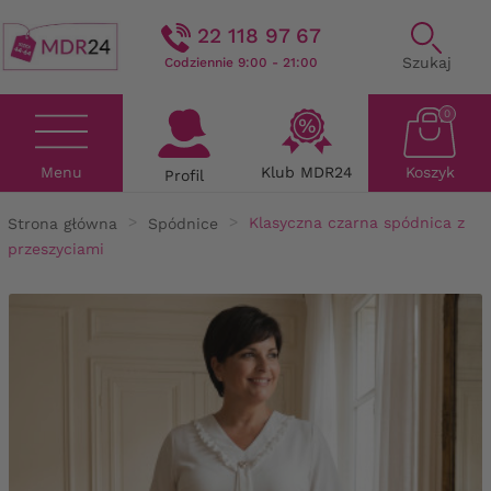
22 118 97 67
Szukaj
Codziennie 9:00 - 21:00
0
Menu
Klub MDR24
Koszyk
Profil
Strona główna
Spódnice
Klasyczna czarna spódnica z
przeszyciami