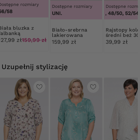
Dostępne rozmiary
Dostępne rozmiary
Dostępne rozmi
56/58
UNI.
44/46, 48/50, 52/54,
bluzka z
Biało-srebrna
Rajstopy kolor
falbanką
lakierowana
średni beż 3
127,99 zł
159,99 zł
kopertówka
Ribessa
159,99 zł
39,99 zł
Uzupełnij stylizację