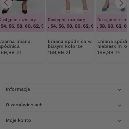
Dostępne rozmiary
Dostępne rozmiary
Dostępne rozmi
54, 56, 58, 60, 62
48, 50, 54, 56, 58, 60, 62, 64
,
50, 52, 54, 56, 58, 60, 62
50, 52, 58, 60, 62, 64
,
48, 50, 54, 56,
a lniana
Lniana spódnica w
Lniana spódnica w
spódnica
białym kolorze
niebieskim ko
169,99 zł
169,99 zł
169,99 zł
Informacje

O zamówieniach

Moje konto
