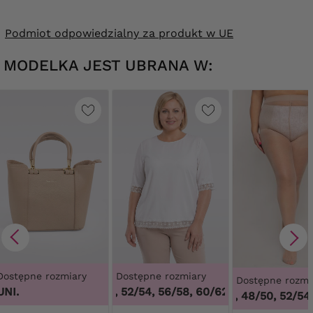
Podmiot odpowiedzialny za produkt w UE
MODELKA JEST UBRANA W:
Dostępne rozmiary
Dostępne rozmiary
Dostępne rozmi
UNI.
48/50, 52/54, 56/58, 60/62
,
48/50, 52/54, 5
44/46, 48/50, 52/54,