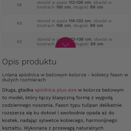
obwód w pasie
112-126 cm
, obwód w
58
biodrach
150 cm
, długość
89 cm
obwód w pasie
116-132 cm
, obwód w
60
biodrach
158 cm
, długość
89 cm
obwód w pasie
122-138 cm
, obwód w
62
biodrach
164 cm
, długość
89 cm
obwód w pasie
128-144 cm
, obwód w
Opis produktu
64
biodrach
170 cm
, długość
89 cm
Lniana spódnica w beżowym kolorze - kobiecy fason w
dużych rozmiarach
Długa, gładka
spódnica plus size
w kolorze beżowym
to model, który łączy klasyczną formę z wygodą
codziennego noszenia. Fason typu tulipan delikatnie
rozszerza się ku dołowi i swobodnie opada aż do
kostek, nadając sylwetce kobiecego, harmonijnego
kształtu. Wykonana z przewagą naturalnych