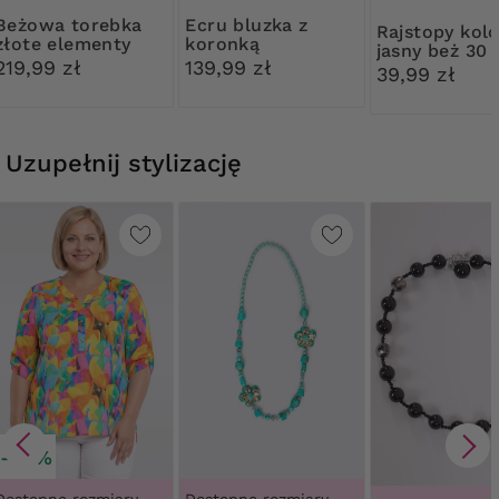
 torebka
Ecru bluzka z
Rajstopy kolor
złote elementy
koronką
jasny beż 30
219,99 zł
139,99 zł
Ribessa
39,99 zł
Uzupełnij stylizację
-30%