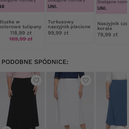
Dostępne rozmiary
Dostępne rozmiary
Dostępne rozmi
48
UNI.
UNI.
zka w
Turkusowy
Naszyjnik czarne
kolorowe tulipany
naszyjnik plecione
korale
kwiaty
118,99 zł
99,99 zł
79,99 zł
169,99 zł
PODOBNE SPÓDNICE: