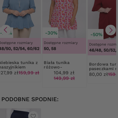
-20%
-30%
-50%
Dostępne rozmiary
Dostępne rozmiary
Dostępne rozmi
48/50, 52/54, 60/62
50, 58
46/48, 50/52,
ka tunika z
Biała tunika
Bordowa tunika z
naszyjnikiem
różowo-
paseczkami n
pomarańczowe
127,99 zł
159,99 zł
104,99 zł
ramionach
80,00 zł
159,
kwiaty
149,99 zł
PODOBNE SPODNIE: