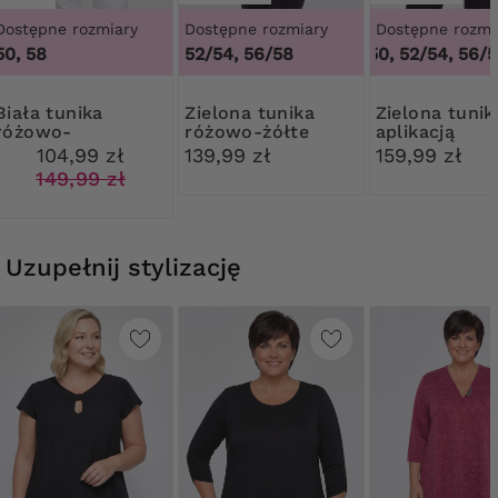
Dostępne rozmiary
Dostępne rozmiary
Dostępne rozmi
50, 58
52/54, 56/58
48/50, 52/54, 56/58
 tunika
Zielona tunika
Zielona tunika z
różowo-
różowo-żółte
aplikacją
pomarańczowe
kwiaty
104,99 zł
139,99 zł
159,99 zł
kwiaty
149,99 zł
Uzupełnij stylizację