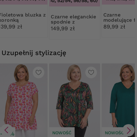
48/50, 52/54, 56/58, 60/62
,
48/50, 52/54,
a bluzka z
Czarne
Czarne eleganckie
koronką
modelujące fi
spodnie z
kwiatową ko
139,99 zł
89,99 zł
karczkiem
149,99 zł
Uzupełnij stylizację
-30%
NOWOŚĆ
NOWOŚĆ