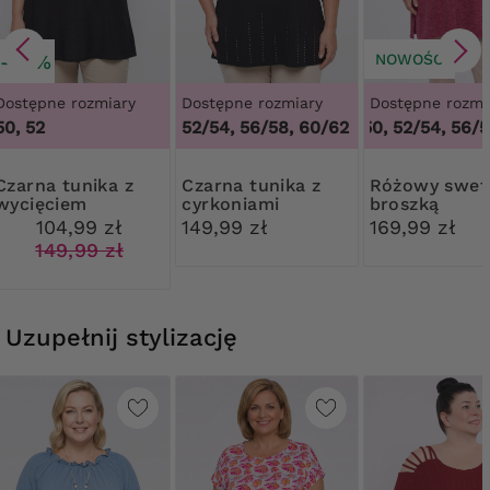
-30%
NOWOŚĆ
Dostępne rozmiary
Dostępne rozmiary
Dostępne rozmi
50, 52
52/54, 56/58, 60/62
48/50, 52/54, 56/58
 tunika z
Czarna tunika z
Różowy sweter z
wycięciem
cyrkoniami
broszką
104,99 zł
149,99 zł
169,99 zł
149,99 zł
Uzupełnij stylizację