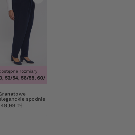
Dostępne rozmiary
, 52/54, 56/58, 60/62
,
48/50, 52/54, 56/58, 60/62
natowe
eleganckie spodnie
z karczkiem
149,99 zł