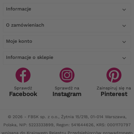
Informacje

O zamówieniach

Moje konto

Informacje o sklepie

Sprawdź
Sprawdź na
Zainspiruj się na
Facebook
Instagram
Pinterest
© 2026 - FBSK sp. z o.o., Żytnia 15/21B, 01-014 Warszawa,
Polska, NIP: 5223333899, Regon: 541644626, KRS: 0001170797
wpisana do Krajowego Rejestru Przedsiębiorców prowadzonego