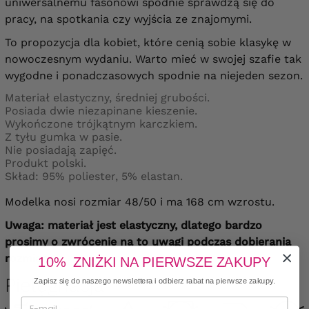
uniwersalnemu fasonowi spodnie sprawdzą się do
pracy, na spotkania czy wyjścia ze znajomymi.
To propozycja dla kobiet, które cenią sobie klasykę w
nowoczesnym wydaniu. Warto mieć w swojej szafie tak
wygodne i ponadczasowych spodnie na niejeden sezon.
Materiał elastyczny, średniej grubości.
Posiada dwie niezapinane kieszenie.
Wykończone trójkątnym karczkiem.
Z tyłu gumka w pasie.
Nie posiadają zapięć.
Produkt polski.
Skład: 95% poliester, 5% elastan.
Modelka nosi rozmiar 48/50 i ma 168 cm wzrostu.
Uwaga: materiał jest elastyczny, dlatego bardzo
prosimy o zwrócenie na to uwagi podczas dobierania
rozmiaru.
10% ZNIŻKI NA PIERWSZE ZAKUPY
Pielęgnacja
Zapisz się do naszego newslettera i odbierz rabat na pierwsze zakupy.