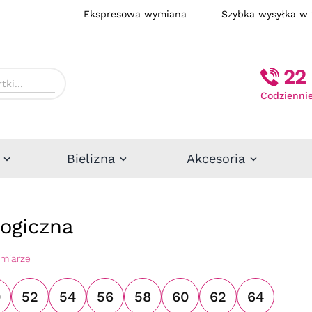
Ekspresowa wymiana
Szybka wysył
22 
Codziennie
Bielizna
Akcesoria
logiczna
zmiarze
0
52
54
56
58
60
62
64