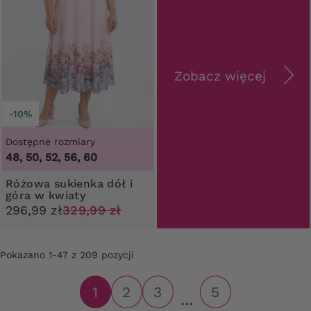
Zobacz więcej
-10%
Dostępne rozmiary
48, 50, 52, 56, 60
Różowa sukienka dół i
góra w kwiaty
296,99 zł
329,99 zł
Pokazano 1-47 z 209 pozycji
1
2
3
5
…