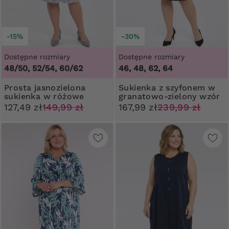
-15%
-30%
Dostępne rozmiary
Dostępne rozmiary
48/50, 52/54, 60/62
46, 48, 62, 64
Prosta jasnozielona
Sukienka z szyfonem w
sukienka w różowe
granatowo-zielony wzór
kwiatki
127,49 zł
149,99 zł
167,99 zł
239,99 zł