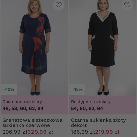
-10%
-15%
Dostępne rozmiary
Dostępne rozmiary
48, 58, 60, 62, 64
54, 60, 62, 64
Granatowa siateczkowa
Czarna sukienka złoty
sukienka czerwone
dekolt
kwiaty
296,99 zł
329,99 zł
186,99 zł
219,99 zł