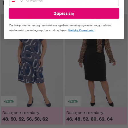
179,99 zł
199,99 zł
239,99 zł
299,99 zł
Zapisz się
Zapisując się do naszego newslettera zgadzasz na otrzymywanie drogą mailową
wiadomości marketingowych oraz akceptujesz
Politykę Prywatności
.
-20%
-20%
Dostępne rozmiary
Dostępne rozmiary
48, 50, 52, 56, 58, 62
46, 48, 52, 60, 62, 64