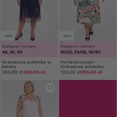
-20%
-50%
Dostępne rozmiary
Dostępne rozmiary
48, 50, 60
50/52, 54/56, 58/60
Granatowa sukienka w
Pomarańczowo-
kwiaty
turkusowa sukienka
wzór zebra
263,99 zł
329,99 zł
100,00 zł
199,99 zł