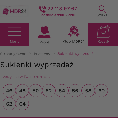
22 118 97 67
Szukaj
Codziennie 9:00 - 21:00
0
Menu
Klub MDR24
Koszyk
Profil
Strona główna
Przeceny
Sukienki wyprzedaż
Sukienki wyprzedaż
Wszystko w Twoim rozmiarze
46
48
50
52
54
56
58
60
62
64