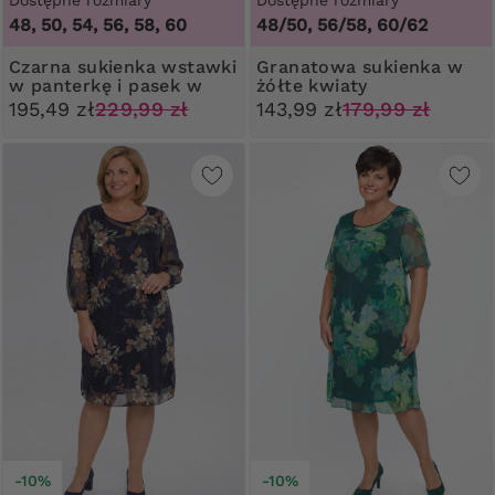
48, 50, 54, 56, 58, 60
48/50, 56/58, 60/62
Czarna sukienka wstawki
Granatowa sukienka w
w panterkę i pasek w
żółte kwiaty
talii
195,49 zł
229,99 zł
143,99 zł
179,99 zł
-10%
-10%