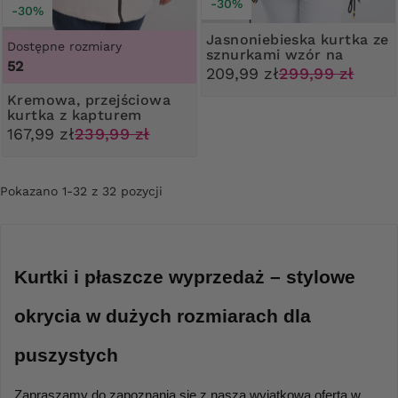
-30%
-30%
Jasnoniebieska kurtka ze
-30%
Dostępne rozmiary
sznurkami wzór na
52
kapturze
209,99 zł
299,99 zł
Kremowa, przejściowa
kurtka z kapturem
167,99 zł
239,99 zł
Pokazano 1-32 z 32 pozycji
Kurtki i płaszcze wyprzedaż – stylowe 
okrycia w dużych rozmiarach dla 
puszystych
Zapraszamy do zapoznania się z naszą wyjątkową ofertą w 