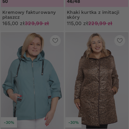
50
46/48
Kremowy fakturowany
Khaki kurtka z imitacji
płaszcz
skóry
165,00 zł
329,99 zł
115,00 zł
229,99 zł
-30%
-30%