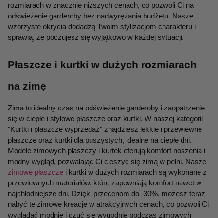
rozmiarach w znacznie niższych cenach, co pozwoli Ci na 
odświeżenie garderoby bez nadwyrężania budżetu. Nasze 
wzorzyste okrycia dodadzą Twoim stylizacjom charakteru i 
sprawią, że poczujesz się wyjątkowo w każdej sytuacji.
Płaszcze i kurtki w dużych rozmiarach 
na zimę
Zima to idealny czas na odświeżenie garderoby i zaopatrzenie 
się w ciepłe i stylowe płaszcze oraz kurtki. W naszej kategorii 
"Kurtki i płaszcze wyprzedaż" znajdziesz lekkie i przewiewne 
płaszcze oraz kurtki dla puszystych, idealne na ciepłe dni. 
Modele zimowych płaszczy i kurtek oferują komfort noszenia i 
modny wygląd, pozwalając Ci cieszyć się zimą w pełni. Nasze 
zimowe płaszcze
 i kurtki w dużych rozmiarach są wykonane z 
przewiewnych materiałów, które zapewniają komfort nawet w 
najchłodniejsze dni. Dzięki przecenom do -30%, możesz teraz 
nabyć te zimowe kreacje w atrakcyjnych cenach, co pozwoli Ci 
wyglądać modnie i czuć się wygodnie podczas zimowych 