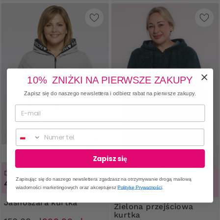
10% ZNIŻKI NA PIERWSZE ZAKUPY
Zapisz się do naszego newslettera i odbierz rabat na pierwsze zakupy.
Numer telefonu
-50%
-20%
Zapisz się
Dostępne rozmiary
Dostępne rozmiary
Zapisując się do naszego newslettera zgadzasz na otrzymywanie drogą mailową
48
50, 52
wiadomości marketingowych oraz akceptujesz
Politykę Prywatności
.
Jasnoszara kurtka
Zielona przejściowa
kurtka