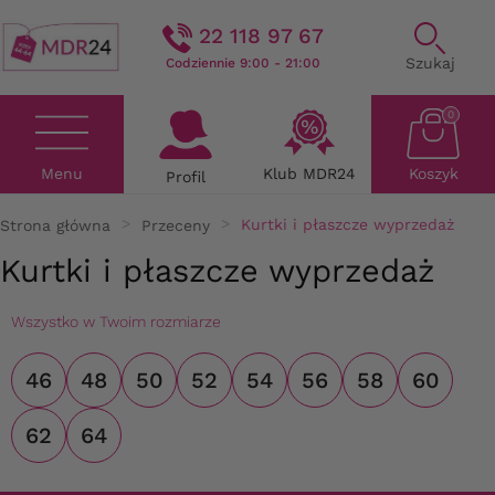
22 118 97 67
Szukaj
Codziennie 9:00 - 21:00
0
Menu
Klub MDR24
Koszyk
Profil
Strona główna
Przeceny
Kurtki i płaszcze wyprzedaż
Kurtki i płaszcze wyprzedaż
Wszystko w Twoim rozmiarze
46
48
50
52
54
56
58
60
62
64