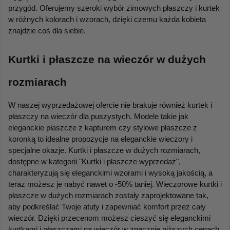
przygód. Oferujemy szeroki wybór zimowych płaszczy i kurtek 
w różnych kolorach i wzorach, dzięki czemu każda kobieta 
znajdzie coś dla siebie.
Kurtki i płaszcze na wieczór w dużych 
rozmiarach
W naszej wyprzedażowej ofercie nie brakuje również kurtek i 
płaszczy na wieczór dla puszystych. Modele takie jak 
eleganckie płaszcze z kapturem czy stylowe płaszcze z 
koronką to idealne propozycje na eleganckie wieczory i 
specjalne okazje. Kurtki i płaszcze w dużych rozmiarach, 
dostępne w kategorii "Kurtki i płaszcze wyprzedaż", 
charakteryzują się eleganckimi wzorami i wysoką jakością, a 
teraz możesz je nabyć nawet o -50% taniej. Wieczorowe kurtki i 
płaszcze w dużych rozmiarach zostały zaprojektowane tak, 
aby podkreślać Twoje atuty i zapewniać komfort przez cały 
wieczór. Dzięki przecenom możesz cieszyć się eleganckimi 
kurtkami i płaszczami na wieczór w znacznie niższych cenach, 