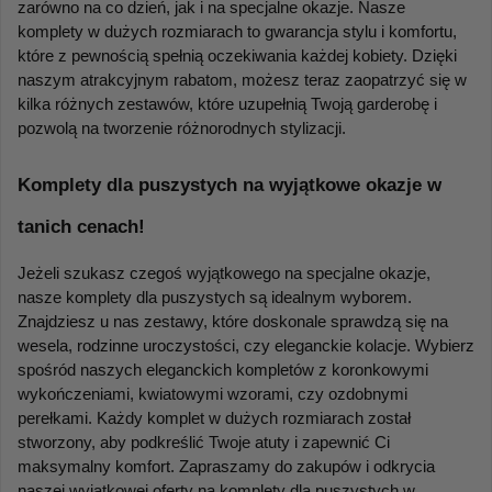
zarówno na co dzień, jak i na specjalne okazje. Nasze 
komplety w dużych rozmiarach to gwarancja stylu i komfortu, 
które z pewnością spełnią oczekiwania każdej kobiety. Dzięki 
naszym atrakcyjnym rabatom, możesz teraz zaopatrzyć się w 
kilka różnych zestawów, które uzupełnią Twoją garderobę i 
pozwolą na tworzenie różnorodnych stylizacji.
Komplety dla puszystych na wyjątkowe okazje w 
tanich cenach!
Jeżeli szukasz czegoś wyjątkowego na specjalne okazje, 
nasze komplety dla puszystych są idealnym wyborem. 
Znajdziesz u nas zestawy, które doskonale sprawdzą się na 
wesela, rodzinne uroczystości, czy eleganckie kolacje. Wybierz 
spośród naszych eleganckich kompletów z koronkowymi 
wykończeniami, kwiatowymi wzorami, czy ozdobnymi 
perełkami. Każdy komplet w dużych rozmiarach został 
stworzony, aby podkreślić Twoje atuty i zapewnić Ci 
maksymalny komfort. Zapraszamy do zakupów i odkrycia 
naszej wyjątkowej oferty na komplety dla puszystych w 