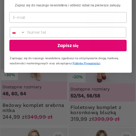
Zapisz się do naszego newslettera i odbierz rabat na pierwsze zakupy.
Numer telefonu
Zapisz się
Zapisując się do naszego newslettera zgadzasz na otrzymywanie drogą mailową
wiadomości marketingowych oraz akceptujesz
Politykę Prywatności
.
-30%
-20%
Dostępne rozmiary
Dostępne rozmiary
48, 60, 64
52/54, 56/58
Beżowy komplet srebrna
Fioletowy komplet z
nitka
koronkową bluzką
244,99 zł
349,99 zł
319,99 zł
399,99 zł