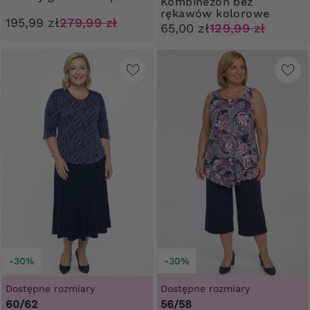
Kombinezon bez
rękawów kolorowe
195,99 zł
279,99 zł
wzory
65,00 zł
129,99 zł
-30%
-30%
Dostępne rozmiary
Dostępne rozmiary
60/62
56/58