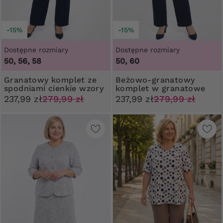
-15%
-15%
Dostępne rozmiary
Dostępne rozmiary
50, 56, 58
50, 60
Granatowy komplet ze
Beżowo-granatowy
spodniami cienkie wzory
komplet w granatowe
wzory
237,99 zł
279,99 zł
237,99 zł
279,99 zł