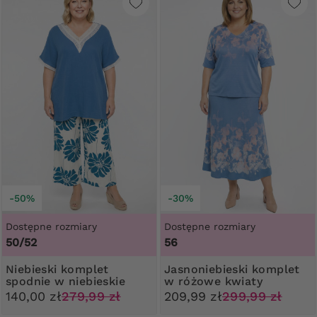
-50%
-30%
Dostępne rozmiary
Dostępne rozmiary
50/52
56
Niebieski komplet
Jasnoniebieski komplet
spodnie w niebieskie
w różowe kwiaty
kwiaty
140,00 zł
279,99 zł
209,99 zł
299,99 zł