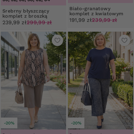
Biało-granatowy
Srebrny błyszczący
komplet z kwiatowym
komplet z broszką
nadrukiem
191,99 zł
239,99 zł
239,99 zł
299,99 zł
-20%
-20%