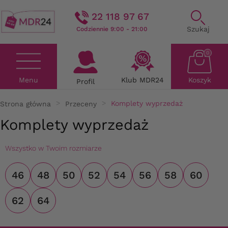
22 118 97 67
Szukaj
Codziennie 9:00 - 21:00
0
Menu
Klub MDR24
Koszyk
Profil
Strona główna
Przeceny
Komplety wyprzedaż
Komplety wyprzedaż
Wszystko w Twoim rozmiarze
46
48
50
52
54
56
58
60
62
64