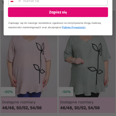
100,00 zł
199,99 zł
75,00 zł
149,99 zł
Zapisz się
Zapisując się do naszego newslettera zgadzasz na otrzymywanie drogą mailową
wiadomości marketingowych oraz akceptujesz
Politykę Prywatności
.
-50%
-50%
Dostępne rozmiary
Dostępne rozmiary
46/48, 50/52, 54/56
46/48, 50/52, 54/56