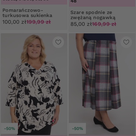
48
Pomarańczowo-
Szare spodnie ze
turkusowa sukienka
zwężaną nogawką
wzór zebra
100,00 zł
199,99 zł
85,00 zł
169,99 zł
-50%
-50%