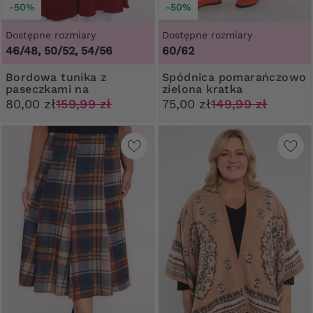
-50%
-50%
Dostępne rozmiary
Dostępne rozmiary
46/48, 50/52, 54/56
60/62
Bordowa tunika z
Spódnica pomarańczowo
paseczkami na
zielona kratka
ramionach
80,00 zł
159,99 zł
75,00 zł
149,99 zł