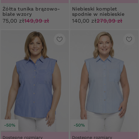
Żółta tunika brązowo-
Niebieski komplet
białe wzory
spodnie w niebieskie
kwiaty
75,00 zł
149,99 zł
140,00 zł
279,99 zł
-50%
-50%
Dostępne rozmiary
Dostępne rozmiary