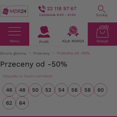
22 118 97 67
Szukaj
Codziennie 9:00 - 21:00
0
Menu
Klub MDR24
Koszyk
Profil
Strona główna
Przeceny
Przeceny od -50%
Przeceny od -50%
Wszystko w Twoim rozmiarze
46
48
50
52
54
56
58
60
62
64