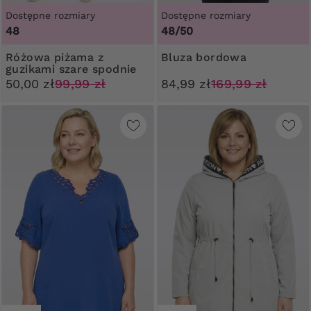
Dostępne rozmiary
Dostępne rozmiary
48
48/50
Różowa piżama z
Bluza bordowa
guzikami szare spodnie
w kwiaty
50,00 zł
99,99 zł
84,99 zł
169,99 zł