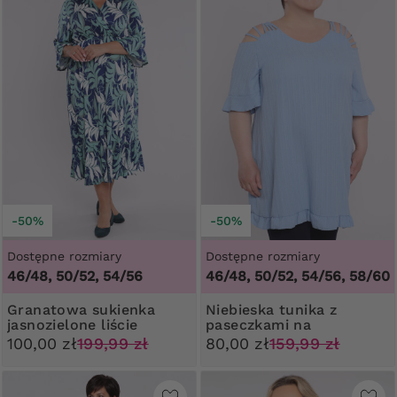
-50%
-50%
Dostępne rozmiary
Dostępne rozmiary
46/48, 50/52, 54/56
46/48, 50/52, 54/56, 58/60
Granatowa sukienka
Niebieska tunika z
jasnozielone liście
paseczkami na
ramionach
100,00 zł
199,99 zł
80,00 zł
159,99 zł