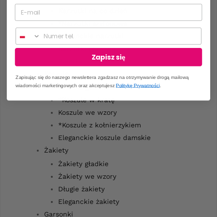
Narzutki na co dzień
*Narzutki szyfonowe
Numer telefonu
Eleganckie narzutki
Narzutki plażowe
Zapisz się
Bolerka
Koszule
Zapisując się do naszego newslettera zgadzasz na otrzymywanie drogą mailową
wiadomości marketingowych oraz akceptujesz
Politykę Prywatności
.
Koszule gładkie
*Koszule w kratę
Koszule we wzory
*Koszule z kołnierzykiem
Eleganckie koszule damskie
Żakiety
Żakiety gładkie
Żakiety we wzory
Długie żakiety
Eleganckie żakiety
Garsonki