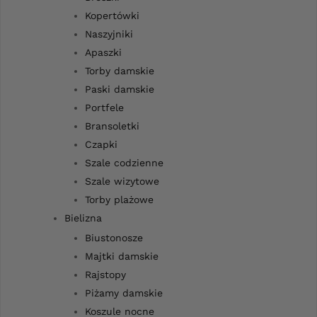
Kopertówki
Naszyjniki
Apaszki
Torby damskie
Paski damskie
Portfele
Bransoletki
Czapki
Szale codzienne
Szale wizytowe
Torby plażowe
Bielizna
Biustonosze
Majtki damskie
Rajstopy
Piżamy damskie
Koszule nocne