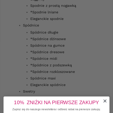
Spodnie z prostą nogawką
*Spodnie lniane
Eleganckie spodnie
Spódnice
Spódnice długie
*Spódnice dżinsowe
Spódnice na gumce
*Spódnice dresowe
*Spódnice midi
*Spódnice z podszewką
*Spódnice rozkloszowane
Spódnice maxi
Eleganckie spódnice
Swetry
Swetry damskie rozpinane
10% ZNIŻKI NA PIERWSZE ZAKUPY
Eleganckie swetry
Zapisz się do naszego newslettera i odbierz rabat na pierwsze zakupy.
Narzutki